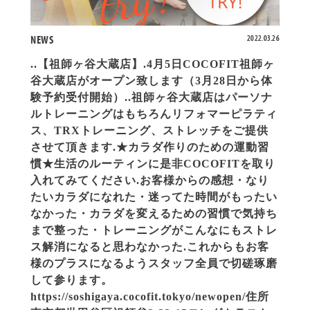
NEWS
2022.03.26
..【祖師ヶ谷大蔵店】.4月5日COCOFIT祖師ヶ
谷大蔵店がオープン致します（3月28日から体
験予約受付開始）..祖師ヶ谷大蔵店はパーソナ
ルトレーニングはもちろんリフォマーピラティ
ス、TRXトレーニング、ストレッチをご提供
させて頂きます.★カラダ作りのための運動習
慣★生活のルーティンに是非COCOFITを取り
入れてみてください.お客様からの感想・なり
たいカラダになれた・迷ってた時間がもったい
なかった・カラダを変えるための習慣で気持ち
まで整った・トレーニングがこんなにもストレ
ス解消になると思わなかった.これからもお客
様のプラスになるようスタッフ全員で切磋琢磨
して参ります。
https://soshigaya.cocofit.tokyo/newopen/住所