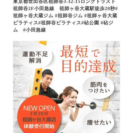
東京都世田谷区祖師谷3-32-15ロングトラスト
祖師谷2F小田急線 祖師ヶ谷大蔵駅徒歩20秒#
祖師ヶ谷大蔵ジム #祖師谷ジム #祖師ヶ谷大蔵
ピラティス#祖師谷ピラティス#砧公園 #砧ジ
ム #小田急線