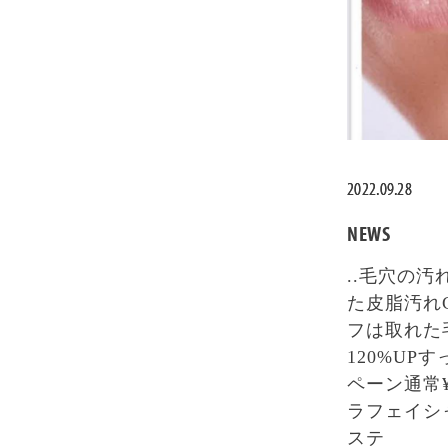
2022.09.28
NEWS
..毛穴の
た皮脂汚れ
フは取れた
120%U
ペーン通常¥
ラフェイシャ
ステ