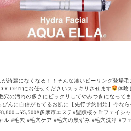
汚れが綺麗になくなる！！そんな凄いピーリング登場毛
COCOFITにお任せくださいスッキリさせます
体験
毛穴の汚れの多さにビックリしてやみつきになって
Pすっぴんに自信がもてるお肌に
【先行予約開始】今なら
8,800→¥5,500#多摩市エステ#聖蹟桜ヶ丘フェイシ
ル #毛穴 #毛穴ケア #毛穴の黒ずみ #毛穴洗浄 #