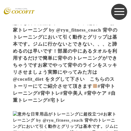
お知らせ
NEWS
2021.11.04
意外な日常用品がトレーニングに超役立つ
#お
家トレーニング by @ryu_fitness_coach 背中の
トレーニングにおいて引く動作とグリップは基
本です。ジムに行かないとできない、、、と諦
めるのは早いです！部屋の中にあるタオルを利
用するだけで簡単に背中のトレーニングができ
ちゃうですお家でやって背中のラインをスッキ
リさせましょう実際にやってみた方は
@cocofit_diet をタグして下さい こちらのス
トーリーにてご紹介させて頂きます
#背中ト
レーニング#背中トレ#背中美人 #背中ケア #自
重トレーニング#宅トレ