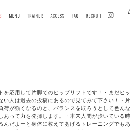
S
MENU
TRAINER
ACCESS
FAQ
RECRUIT
トを応用して片脚でのヒップリフトです！・まだヒ
ない人は過去の投稿にあるので見てみて下さい！・
負荷が強くなるのと、バランスを取ろうとして色ん
しあって力を発揮します。・本来人間が歩いている
るんだよーと身体に教えてあげるトレーニングでも