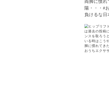
両脚に慣れ
陽・・・#
負けるな日