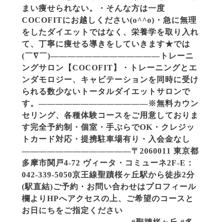
まい痩せられない。・そんな方は一度
COCOFITにお越しください(o^^o)・急に無理
をしたダイエットではなく、栄養学を取り入れ
て、丁寧に痩せる導きをしていきます★では
(￣∇￣)—————————————トレーニ
ングサロン【COCOFIT】・トレーニングとエ
ンダモロジー、キャビテーションを同時に受け
られる数少ないトータルダイエットサロンで
す。—————————————※無料カウン
セリング、各種体験コースをご用意しておりま
す︎完全予約制・個室・手ぶらでOK・クレジッ
トカード対応・提携駐車場有り・入会金なし
—————————————〒2060011 東京都
多摩市関戸4-72 ヴィータ・コミューネ2F-E︎︎：
042-339-5050︎京王線聖蹟桜ヶ丘駅から徒歩2分
(駅直結)︎ご予約・お問い合わせはプロフィール
欄よりHPへアクセスの上、ご希望のコースと
お日にちをご指定ください