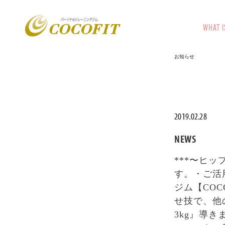
WHAT I
お知らせ
2019.02.28
NEWS
***〜ヒ
す。・ご活
ジム【CO
せ技で、他
3kg』導