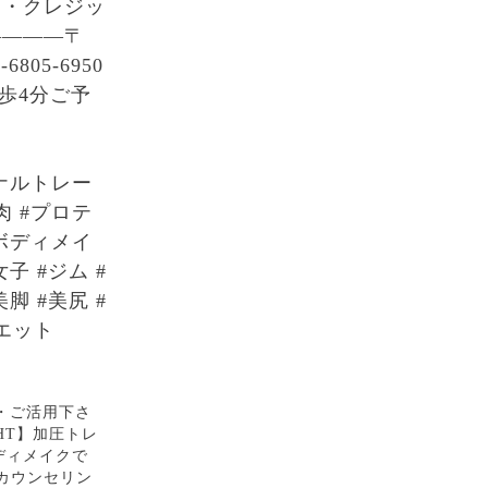
ス・クレジッ
————〒
05-6950︎
歩4分︎ご予
ナルトレー
肉 #プロテ
#ボディメイ
子 #ジム #
脚 #美尻 #
エット