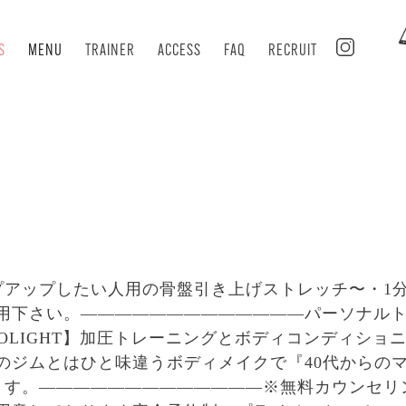
S
MENU
TRAINER
ACCESS
FAQ
RECRUIT
ップアップしたい人用の骨盤引き上げストレッチ〜・1
用下さい。—————————————パーソナル
COLIGHT】︎加圧トレーニングとボディコンディショ
のジムとはひと味違うボディメイクで『40代からの
きます。—————————————※無料カウンセリ