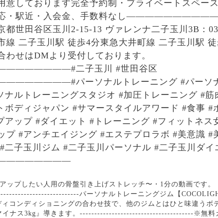
用意しております︎完全予約制・プライベートスペー
応・駅近・入会金、手数料なし—————————
東京都世田谷区玉川2-15-13 ヴァレンナ二子玉川3B︎︎：03-68
線 二子玉川駅 徒歩4分東急大井町線 二子玉川駅 徒
合わせはDMより受付しております。
————————#二子玉川 #世田谷区
————————#パーソナルトレーニング #パーソ
ソナルトレーニングスタジオ #加圧トレーニング #筋
トボディジャパン #サマースタイルアワード #食事 
プアップ #ダイエット #トレーニング #フィットネス女
プ #アンチエイジング #エステプロラボ #美意識 #美
 #二子玉川ジム #二子玉川パーソナル #二子玉川ダイ
————————