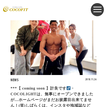
お知らせ
NEWS
2018.11.26
***【 coming soon 】計良です‍
・
COCOLIGHTは、無事にオープンできました
が…ホームページがまだお披露目出来てませ
ん！(笑)しばらくは、インスタや地域誌など