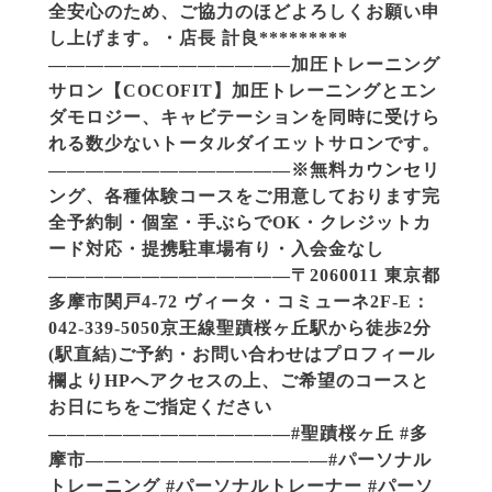
全安心のため、ご協力のほどよろしくお願い申
し上げます。・店長 計良*********
—————————————加圧トレーニング
サロン【COCOFIT】︎加圧トレーニングとエン
ダモロジー、キャビテーションを同時に受けら
れる数少ないトータルダイエットサロンです。
—————————————※無料カウンセリ
ング、各種体験コースをご用意しております︎完
全予約制・個室・手ぶらでOK・クレジットカ
ード対応・提携駐車場有り・入会金なし
—————————————〒2060011 東京都
多摩市関戸4-72 ヴィータ・コミューネ2F-E︎︎：
042-339-5050︎京王線聖蹟桜ヶ丘駅から徒歩2分
(駅直結)︎ご予約・お問い合わせはプロフィール
欄よりHPへアクセスの上、ご希望のコースと
お日にちをご指定ください
—————————————#聖蹟桜ヶ丘 #多
摩市—————————————#パーソナル
トレーニング #パーソナルトレーナー #パーソ