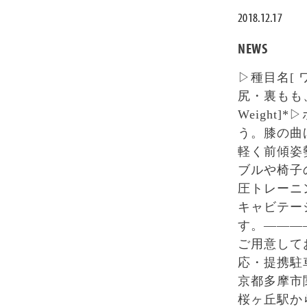
2018.12.17
NEWS
▷種目名[ 
尻・裏もも、後
Weight
う。膝の曲
軽く前傾姿
ブルや椅子
圧トレーニ
キャビテー
す。———
ご用意して
応・提携駐
京都多摩市関戸
桜ヶ丘駅か