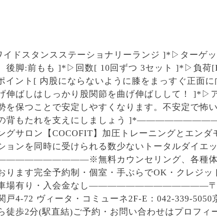
ワイドスタンスステーショナリーランジ ]*▷ターゲット
脚:前もも ]*▷回数[ 10回ずつ 3セット ]*▷負荷[B
]*▷ポイント[ 内股にならないように膝をまっすぐ正面
げ伸ばしはしっかり股関節を曲げ伸ばしして！ ]*▷
勢を保つことで安定しやすくなります。不安定で怖
の背もたれを支えにしましょう ]*————————
ングサロン【COCOFIT】︎加圧トレーニングとエン
ションを同時に受けられる数少ないトータルダイエ
——————————※無料カウンセリング、各種
おります︎完全予約制・個室・手ぶらでOK・クレジッ
車場有り・入会金なし—————————————〒206
4-72 ヴィータ・コミューネ2F-E︎︎：042-339-505
ら徒歩2分(駅直結)︎ご予約・お問い合わせはプロフィ