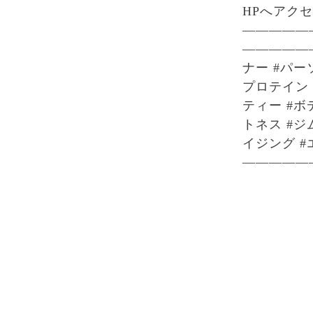
HPへアク
—————
—————
ナー #パー
プロテイン 
ティー #ボ
トネス #ジ
イジング #
—————