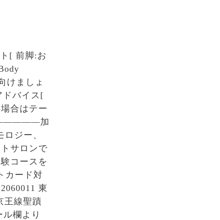
[ 前脚:お
ody
に向けましょ
アドバイス[
い場合はテー
—————加
ダモロジー、
ットサロンで
体験コースを
トカード対
0011 東
0︎京王線聖蹟
ール欄より